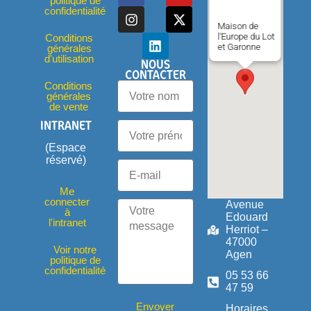
politique de
confidentialité
Maison de
l'Europe du Lot
Conditions
et Garonne
générales
d'utilisation
NOUS
CONTACTER
Conditions
générales
de vente
INTRANET
(Espace
réservé)
Me
connecter
Avenue
à
Edouard
l'intranet
Herriot –
47000
Voir notre
Agen
politique de
confidentialité
05 53 66
47 59
Envoyer
Horaires