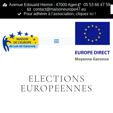
principal
Avenue Edouard Herriot - 47000 Agen
05 53 66 47 59
contact@maisoneurope47.eu
Pour adhérer à l'association, cliquez ici !
ELECTIONS
EUROPEENNES