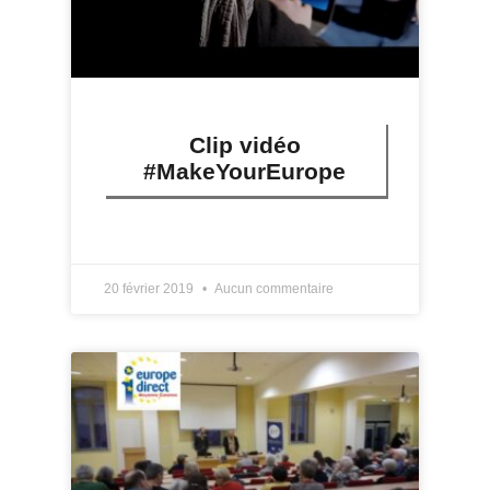
Clip vidéo
#MakeYourEurope
LIRE PLUS »
20 février 2019
Aucun commentaire