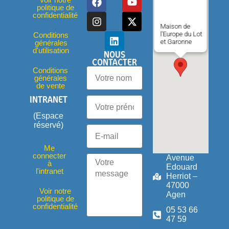
politique de
confidentialité
Maison de
l'Europe du Lot
Conditions
et Garonne
générales
d'utilisation
NOUS
CONTACTER
Conditions
générales
de vente
INTRANET
(Espace
réservé)
Me
connecter
Avenue
à
Edouard
l'intranet
Herriot –
47000
Voir notre
Agen
politique de
confidentialité
05 53 66
47 59