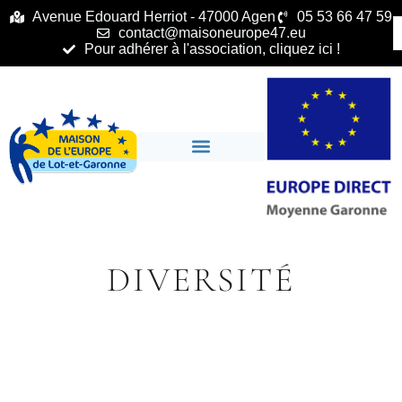
principal
Avenue Edouard Herriot - 47000 Agen
05 53 66 47 59
contact@maisoneurope47.eu
Pour adhérer à l'association, cliquez ici !
DIVERSITÉ