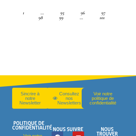
1
…
95
96
97
98
99
…
101
Sincrire à
Consultez
Voir notre
notre
nos
politique de
Newsletter
Newsletters
confidentialité
POLITIQUE DE
CONFIDENTIALITÉ
NOUS SUIVRE
NOUS
TROUVER
Voir notre