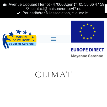
principal
Avenue Edouard Herriot - 47000 Agen
05 53 66 47 59
contact@maisoneurope47.eu
Pour adhérer à l'association, cliquez ici !
CLIMAT