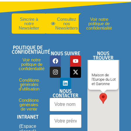
Sincrire à
Consultez
Voir notre
notre
nos
politique de
Newsletter
Newsletters
confidentialité
POLITIQUE DE
CONFIDENTIALITÉ
NOUS SUIVRE
NOUS
TROUVER
Voir notre
politique de
confidentialité
Maison de
l'Europe du Lot
Conditions
et Garonne
générales
d'utilisation
NOUS
CONTACTER
Conditions
générales
de vente
INTRANET
(Espace