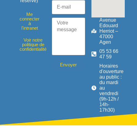
réservé)
Me
connecter
Avenue
à
Edouard
l'intranet
Herriot –
47000
Voir notre
Agen
politique de
confidentialité
05 53 66
47 59
Envoyer
Horaires
d'ouverture
au public :
du mardi
au
vendredi
(9h-12h /
14h-
17h30)