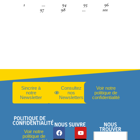
1
…
94
95
96
97
98
…
101
Sincrire à
Consultez
Voir notre
notre
nos
politique de
Newsletter
Newsletters
confidentialité
POLITIQUE DE
CONFIDENTIALITÉ
NOUS SUIVRE
NOUS
TROUVER
Voir notre
politique de