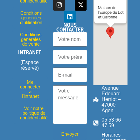
confidentialité
Maison de
l'Europe du Lot
Conditions
et Garonne
générales
d'utilisation
NOUS
CONTACTER
Conditions
générales
de vente
INTRANET
(Espace
réservé)
Me
connecter
Avenue
à
Edouard
l'intranet
Herriot –
47000
Voir notre
Agen
politique de
confidentialité
05 53 66
47 59
Envoyer
Horaires