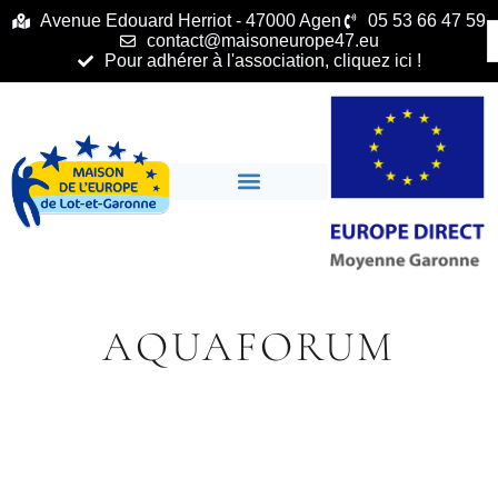
principal
Avenue Edouard Herriot - 47000 Agen
05 53 66 47 59
contact@maisoneurope47.eu
Pour adhérer à l'association, cliquez ici !
AQUAFORUM