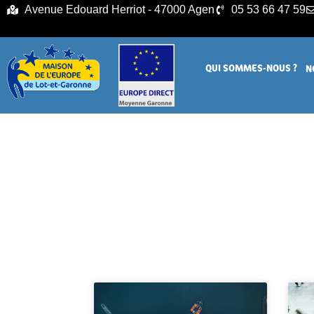
principal
Avenue Edouard Herriot - 47000 Agen
05 53 66 47 59
QUI SOMMES-NOUS ?
N