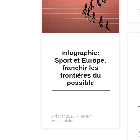
4
c
Infographie:
Sport et Europe,
franchir les
frontières du
possible
LIRE PLUS »
3 février 2026
Aucun
L
commentaire
3
c