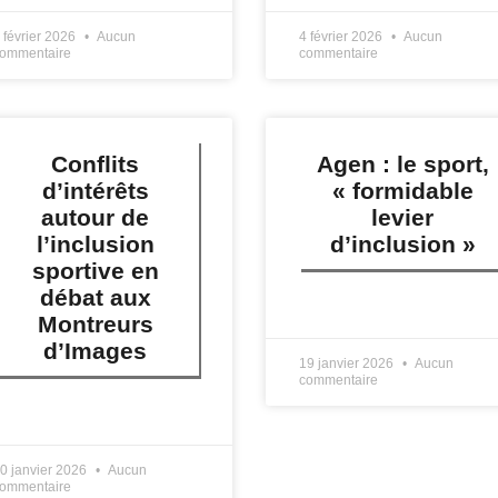
 février 2026
Aucun
4 février 2026
Aucun
ommentaire
commentaire
Conflits
Agen : le sport,
d’intérêts
« formidable
autour de
levier
l’inclusion
d’inclusion »
sportive en
débat aux
LIRE PLUS »
Montreurs
d’Images
19 janvier 2026
Aucun
commentaire
IRE PLUS »
0 janvier 2026
Aucun
ommentaire