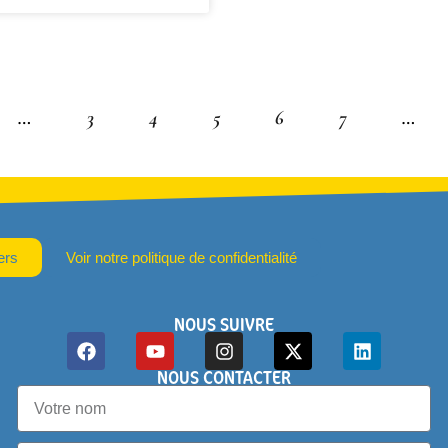
…
3
4
5
6
7
…
ers
Voir notre politique de confidentialité
NOUS SUIVRE
NOUS CONTACTER