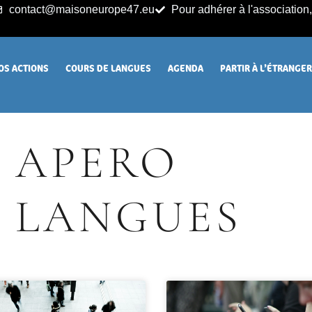
contact@maisoneurope47.eu
Pour adhérer à l'association, 
OS ACTIONS
COURS DE LANGUES
AGENDA
PARTIR À L’ÉTRANGE
APERO
LANGUES