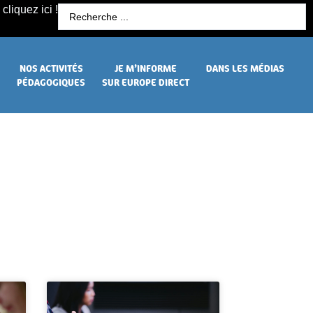
cliquez ici !
R
NOS ACTIVITÉS
JE M’INFORME
DANS LES MÉDIAS
PÉDAGOGIQUES
SUR EUROPE DIRECT