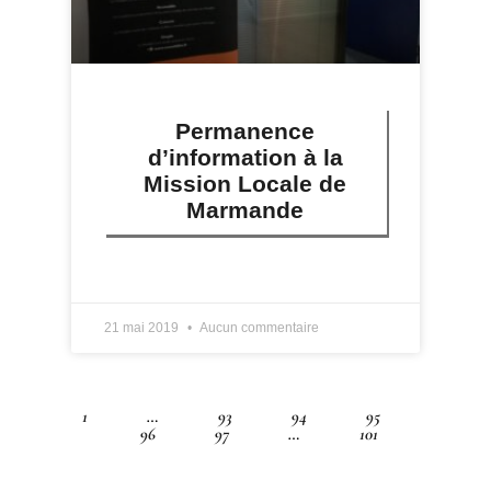
Permanence
d’information à la
Mission Locale de
Marmande
LIRE PLUS »
21 mai 2019
Aucun commentaire
1
…
93
94
95
96
97
…
101