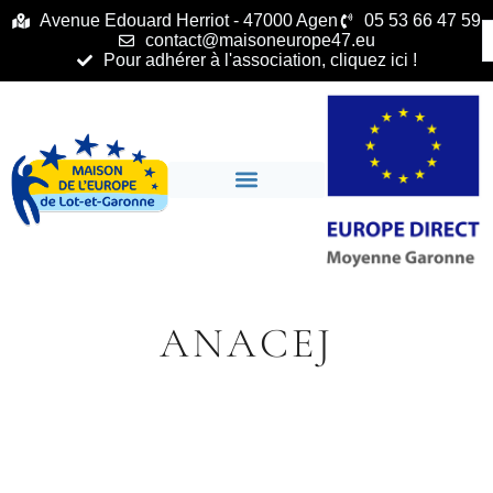
principal
Avenue Edouard Herriot - 47000 Agen
05 53 66 47 59
contact@maisoneurope47.eu
Pour adhérer à l'association, cliquez ici !
ANACEJ