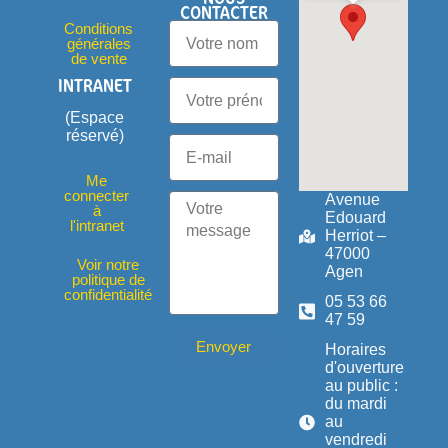
CONTACTER
Conditions
générales
de vente
INTRANET
(Espace
réservé)
Me
connecter
Avenue
à
Edouard
l'intranet
Herriot –
47000
Voir notre
Agen
politique de
confidentialité
05 53 66
47 59
Envoyer
Horaires
d'ouverture
au public :
du mardi
au
vendredi