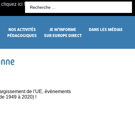
cliquez ici !
R
NOS ACTIVITÉS
JE M’INFORME
DANS LES MÉDIAS
PÉDAGOGIQUES
SUR EUROPE DIRECT
enne
élargissement de l'UE, évènements
(de 1949 à 2020) !