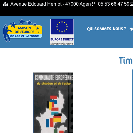
principal
Avenue Edouard Herriot - 47000 Agen
05 53 66 47 59
QUI SOMMES-NOUS ?
N
Tim