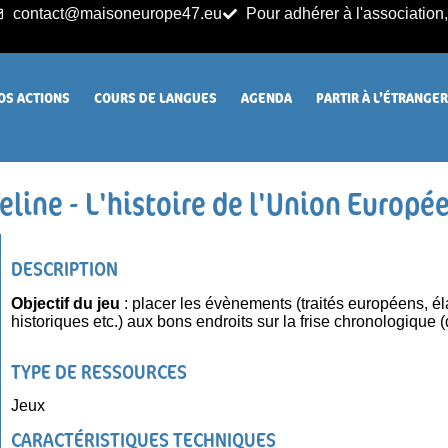
contact@maisoneurope47.eu
Pour adhérer à l'association, 
OS ACTIONS
COURS DE LANGUES
AGENDA
PARTIR À L’ÉTRANGE
eline - L'histoire de l'Union Europé
DESCRIPTION
Objectif du jeu
: placer les évènements (traités européens, 
historiques etc.) aux bons endroits sur la frise chronologique 
TYPE DE RESSOURCES
Jeux
CARACTÉRISTIQUES TECHNIQUES