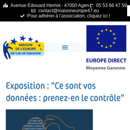
principal
Avenue Edouard Herriot - 47000 Agen
05 53 66 47 59
contact@maisoneurope47.eu
Pour adhérer à l'association, cliquez ici !
Exposition : "Ce sont vos
données : prenez-en le contrôle"