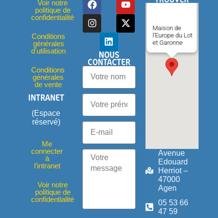
Voir notre
politique de
confidentialité
Maison de
l'Europe du Lot
Conditions
et Garonne
générales
d'utilisation
NOUS
CONTACTER
Conditions
générales
de vente
INTRANET
(Espace
réservé)
Me
connecter
Avenue
à
Edouard
l'intranet
Herriot –
47000
Voir notre
Agen
politique de
confidentialité
05 53 66
47 59