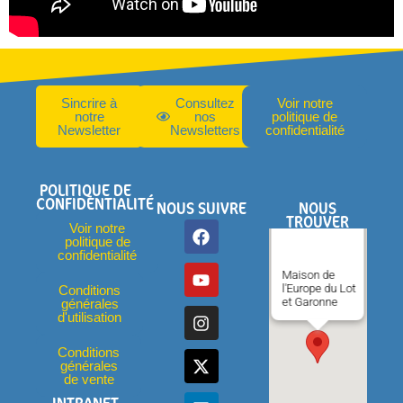
Sincrire à
Consultez
Voir notre
notre
nos
politique de
Newsletter
Newsletters
confidentialité
POLITIQUE DE
CONFIDENTIALITÉ
NOUS SUIVRE
NOUS
TROUVER
Voir notre
politique de
confidentialité
Maison de
l'Europe du Lot
Conditions
et Garonne
générales
d'utilisation
Conditions
générales
de vente