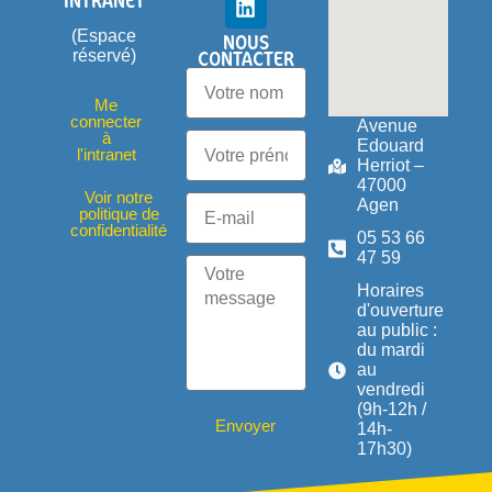
INTRANET
(Espace
NOUS
CONTACTER
réservé)
Me
connecter
Avenue
à
Edouard
l'intranet
Herriot –
47000
Voir notre
Agen
politique de
confidentialité
05 53 66
47 59
Horaires
d'ouverture
au public :
du mardi
au
vendredi
(9h-12h /
Envoyer
14h-
17h30)