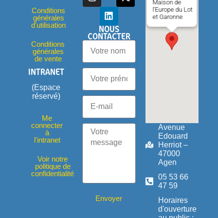
Maison de
l'Europe du Lot
Conditions
et Garonne
générales
d'utilisation
NOUS
CONTACTER
Conditions
générales
de vente
INTRANET
(Espace
réservé)
Me
connecter
Avenue
à
Edouard
l'intranet
Herriot –
47000
Voir notre
Agen
politique de
confidentialité
05 53 66
47 59
Envoyer
Horaires
d'ouverture
au public :