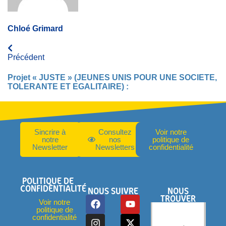
Chloé Grimard
Précédent
Projet « JUSTE » (JEUNES UNIS POUR UNE SOCIETE,
TOLERANTE ET EGALITAIRE) :
Sincrire à
Consultez
Voir notre
notre
nos
politique de
Newsletter
Newsletters
confidentialité
POLITIQUE DE
CONFIDENTIALITÉ
NOUS SUIVRE
NOUS
TROUVER
Voir notre
politique de
confidentialité