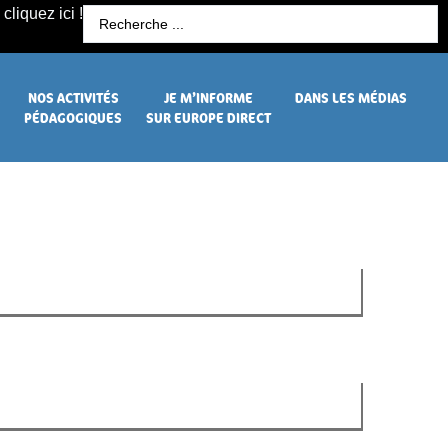
cliquez ici !
R
NOS ACTIVITÉS
JE M’INFORME
DANS LES MÉDIAS
PÉDAGOGIQUES
SUR EUROPE DIRECT