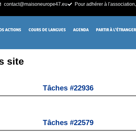
contact@maisoneurope47.eu
Pour adhérer à l'association, 
OS ACTIONS
COURS DE LANGUES
AGENDA
PARTIR À L’ÉTRANGE
s site
Tâches #22936
Tâches #22579