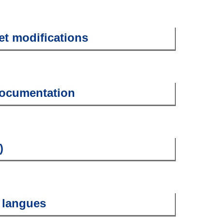
et modifications
 documentation
)
e langues