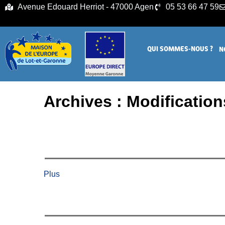
principal
Avenue Edouard Herriot - 47000 Agen
05 53 66 47 59
QUI SOMMES-NOUS ?
N
Archives :
Modification
Plus