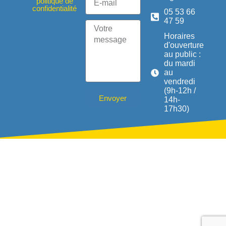
politique de
confidentialité
05 53 66
47 59
Horaires
d'ouverture
au public :
du mardi
au
vendredi
(9h-12h /
Envoyer
14h-
17h30)