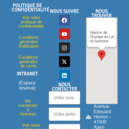
POLITIQUE DE
CONFIDENTIALITÉ
NOUS SUIVRE
NOUS
TROUVER
Voir notre
politique de
confidentialité
Maison de
l'Europe du Lot
Conditions
et Garonne
générales
d'utilisation
Conditions
générales
de vente
INTRANET
(Espace
NOUS
CONTACTER
réservé)
Me
connecter
Avenue
à
Edouard
l'intranet
Herriot –
47000
Voir notre
Agen