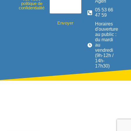
Agen
politique de
confidentialité
05 53 66
47 59
Envoyer
Horaires
d'ouverture
au public :
du mardi
au
vendredi
(9h-12h /
14h-
17h30)