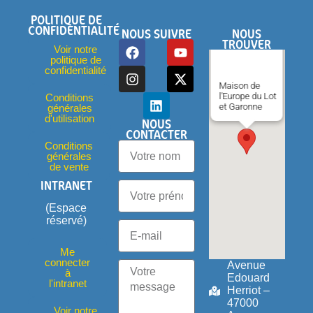
POLITIQUE DE
CONFIDENTIALITÉ
NOUS SUIVRE
NOUS
TROUVER
Voir notre
politique de
confidentialité
Maison de
l'Europe du Lot
Conditions
et Garonne
générales
d'utilisation
NOUS
CONTACTER
Conditions
générales
de vente
INTRANET
(Espace
réservé)
Me
connecter
Avenue
à
Edouard
l'intranet
Herriot –
47000
Voir notre