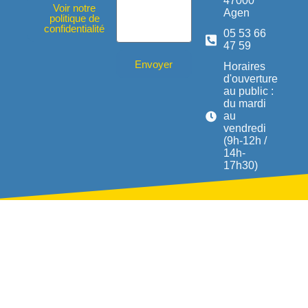
47000
Voir notre
Agen
politique de
confidentialité
05 53 66
47 59
Envoyer
Horaires
d'ouverture
au public :
du mardi
au
vendredi
(9h-12h /
14h-
17h30)