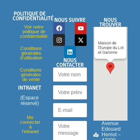
POLITIQUE DE
CONFIDENTIALITÉ
NOUS SUIVRE
NOUS
TROUVER
Voir notre
politique de
confidentialité
Maison de
l'Europe du Lot
Conditions
et Garonne
générales
d'utilisation
NOUS
CONTACTER
Conditions
générales
de vente
INTRANET
(Espace
réservé)
Me
connecter
Avenue
à
Edouard
l'intranet
Herriot –