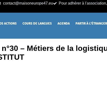
contact@maisoneurope47.eu
Pour adhérer à l'association, 
OS ACTIONS
COURS DE LANGUES
AGENDA
PARTIR À L’ÉTRANGE
n°30 – Métiers de la logisti
STITUT