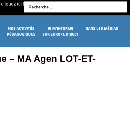
cliquez ici !
R
NOS ACTIVITÉS
JE M’INFORME
DANS LES MÉDIAS
PÉDAGOGIQUES
SUR EUROPE DIRECT
que – MA Agen LOT-ET-