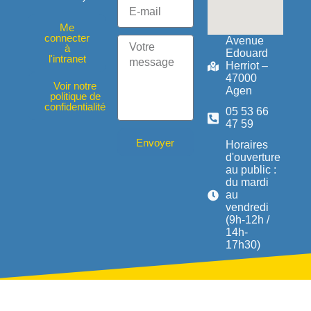
Me
connecter
Avenue
à
Edouard
l'intranet
Herriot –
47000
Voir notre
Agen
politique de
confidentialité
05 53 66
47 59
Envoyer
Horaires
d'ouverture
au public :
du mardi
au
vendredi
(9h-12h /
14h-
17h30)