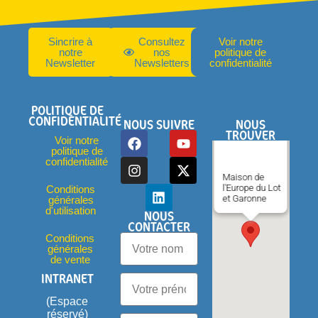
Sincrire à
Consultez
Voir notre
notre
nos
politique de
Newsletter
Newsletters
confidentialité
POLITIQUE DE
CONFIDENTIALITÉ
NOUS SUIVRE
NOUS
TROUVER
Voir notre
politique de
confidentialité
Maison de
l'Europe du Lot
Conditions
et Garonne
générales
d'utilisation
NOUS
CONTACTER
Conditions
générales
de vente
INTRANET
(Espace
réservé)