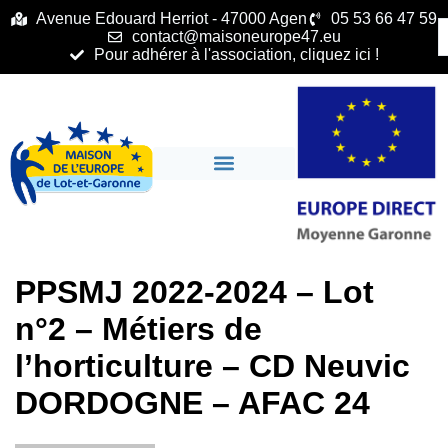
principal
Avenue Edouard Herriot - 47000 Agen
05 53 66 47 59
contact@maisoneurope47.eu
Pour adhérer à l'association, cliquez ici !
PPSMJ 2022-2024 – Lot
n°2 – Métiers de
l’horticulture – CD Neuvic
DORDOGNE – AFAC 24