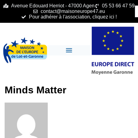
principal
Avenue Edouard Herriot - 47000 Agen
05 53 66 47 59
contact@maisoneurope47.eu
Pour adhérer à l'association, cliquez ici !
Minds Matter