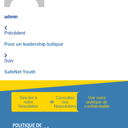
admin
Précédent
Pour un leadership ludique
Suiv
SafeNet Youth
Sincrire à
Consultez
Voir notre
notre
nos
politique de
Newsletter
Newsletters
confidentialité
POLITIQUE DE