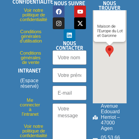
CONFIDENTIALITÉ
NOUS SUIVRE
NOUS
TROUVER
Voir notre
politique de
confidentialité
Maison de
l'Europe du Lot
Conditions
et Garonne
générales
d'utilisation
NOUS
CONTACTER
Conditions
générales
de vente
INTRANET
(Espace
réservé)
Me
connecter
Avenue
à
Edouard
l'intranet
Herriot –
47000
Voir notre
Agen
politique de
confidentialité
05 53 66