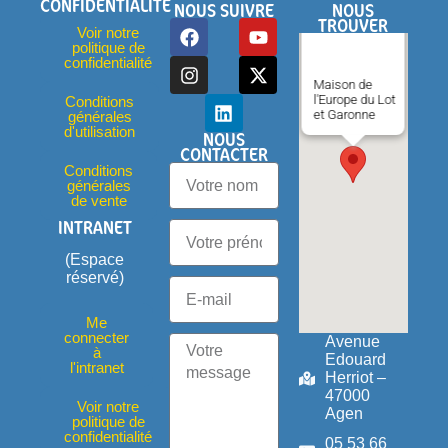
CONFIDENTIALITÉ
NOUS SUIVRE
NOUS
TROUVER
Voir notre
politique de
confidentialité
Maison de
l'Europe du Lot
Conditions
et Garonne
générales
d'utilisation
NOUS
CONTACTER
Conditions
générales
de vente
INTRANET
(Espace
réservé)
Me
connecter
Avenue
à
Edouard
l'intranet
Herriot –
47000
Voir notre
Agen
politique de
confidentialité
05 53 66