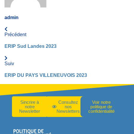
admin
Précédent
ERIP Sud Landes 2023
Suiv
ERIP DU PAYS VILLENEUVOIS 2023
Sincrire à
Consultez
Voir notre
notre
nos
politique de
Newsletter
Newsletters
confidentialité
POLITIQUE DE