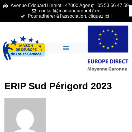
principal
Avenue Edouard Herriot - 47000 Agen
05 53 66 47 59
contact@maisoneurope47.eu
Pour adhérer à l'association, cliquez ici !
ERIP Sud Périgord 2023