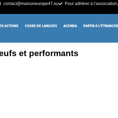
contact@maisoneurope47.eu
Pour adhérer à l'association, 
OS ACTIONS
COURS DE LANGUES
AGENDA
PARTIR À L’ÉTRANGE
eufs et performants