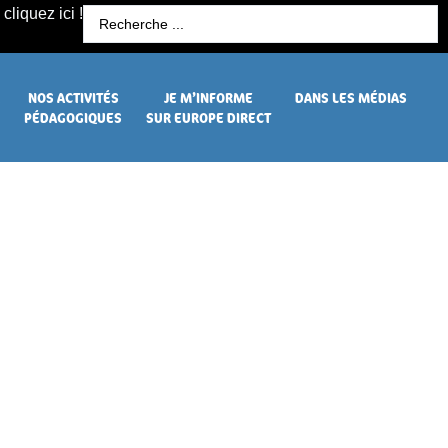
cliquez ici !
R
NOS ACTIVITÉS
JE M’INFORME
DANS LES MÉDIAS
PÉDAGOGIQUES
SUR EUROPE DIRECT