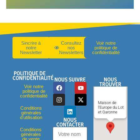
Sincrire à
Consultez
Voir notre
notre
nos
politique de
Newsletter
Newsletters
confidentialité
POLITIQUE DE
CONFIDENTIALITÉ
NOUS SUIVRE
NOUS
TROUVER
Voir notre
politique de
confidentialité
Maison de
l'Europe du Lot
Conditions
et Garonne
générales
d'utilisation
NOUS
CONTACTER
Conditions
générales
de vente