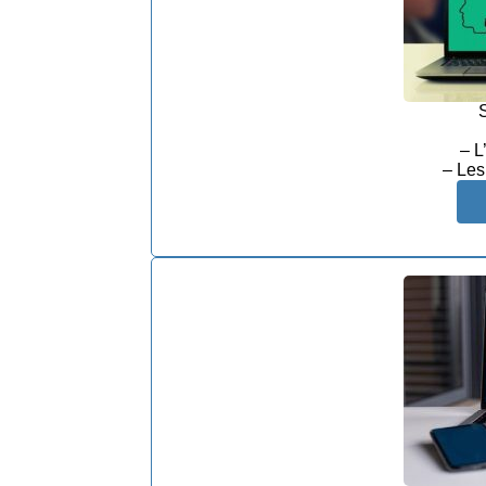
S
– L
– Les