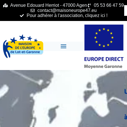
principal
Avenue Edouard Herriot - 47000 Agen
05 53 66 47 59
contact@maisoneurope47.eu
Pour adhérer à l'association, cliquez ici !