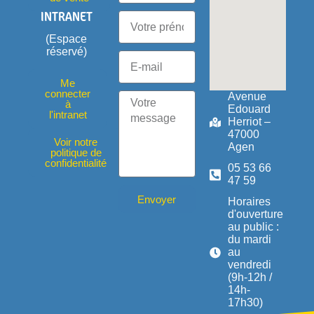
INTRANET
(Espace
réservé)
Me
connecter
Avenue
à
Edouard
l'intranet
Herriot –
47000
Voir notre
Agen
politique de
confidentialité
05 53 66
47 59
Envoyer
Horaires
d'ouverture
au public :
du mardi
au
vendredi
(9h-12h /
14h-
17h30)