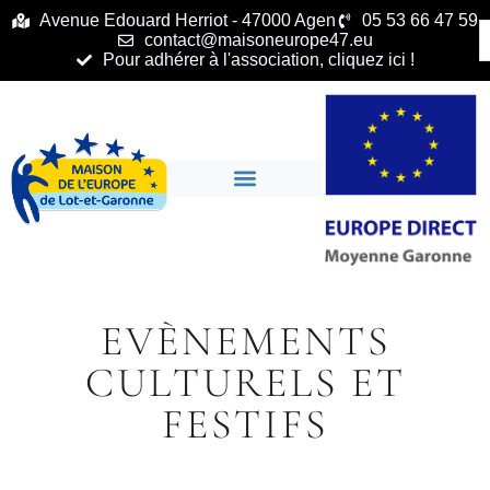
principal
Avenue Edouard Herriot - 47000 Agen
05 53 66 47 59
contact@maisoneurope47.eu
Pour adhérer à l'association, cliquez ici !
EVÈNEMENTS
CULTURELS ET
FESTIFS