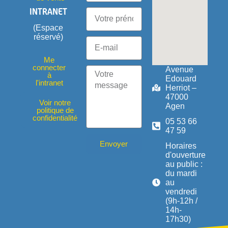
INTRANET
(Espace
réservé)
Me
connecter
Avenue
à
Edouard
l'intranet
Herriot –
47000
Voir notre
Agen
politique de
confidentialité
05 53 66
47 59
Envoyer
Horaires
d'ouverture
au public :
du mardi
au
vendredi
(9h-12h /
14h-
17h30)