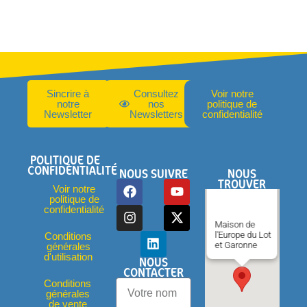
Sincrire à
Consultez
Voir notre
notre
nos
politique de
Newsletter
Newsletters
confidentialité
POLITIQUE DE
CONFIDENTIALITÉ
NOUS SUIVRE
NOUS
TROUVER
Voir notre
politique de
confidentialité
Maison de
l'Europe du Lot
Conditions
et Garonne
générales
d'utilisation
NOUS
CONTACTER
Conditions
générales
de vente